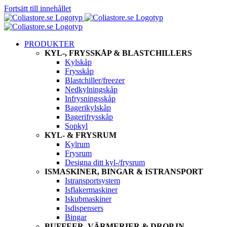
Fortsätt till innehållet
PRODUKTER
KYL-, FRYSSKÅP & BLASTCHILLERS
Kylskåp
Frysskåp
Blastchiller/freezer
Nedkylningskåp
Infrysningsskåp
Bagerikylskåp
Bagerifrysskåp
Sopkyl
KYL- & FRYSRUM
Kylrum
Frysrum
Designa ditt kyl-/frysrum
ISMASKINER, BINGAR & ISTRANSPORT
Istransportsystem
Isflakermaskiner
Iskubmaskiner
Isdispensers
Bingar
BUFFEER, VÄRMERIER & DROP IN