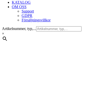
KATALOG
OM OSS
Support
GDPR
Försäljningsvillkor
Artikelnummer, typ,...
×