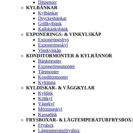
Dispenser
KYLBÄNKAR
Kylbänkar
Dryckesbänkar
Grillkylbänk
Kallskänksbänk
EXPONERINGS- & VINKYLSKÅP
Exponeringsfrys
Exponeringskyl
Vinskylskåp
KONDITORMONTER & KYLRÄNNOR
Bänkmonter
Exponeringsmonter
Tårtmonter
Konditormonter
Kylränna
KYLDISKAR- & VÄGGKYLAR
Kyldisk
Köttkyl
Väggkyl
Mörningskyl
Kassadisk
FRYSBOXAR- & LÅGTEMPERATURFRYSBOX
Frysbox
Lågtemperaturfrysbox