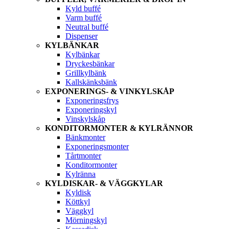
Kyld buffé
Varm buffé
Neutral buffé
Dispenser
KYLBÄNKAR
Kylbänkar
Dryckesbänkar
Grillkylbänk
Kallskänksbänk
EXPONERINGS- & VINKYLSKÅP
Exponeringsfrys
Exponeringskyl
Vinskylskåp
KONDITORMONTER & KYLRÄNNOR
Bänkmonter
Exponeringsmonter
Tårtmonter
Konditormonter
Kylränna
KYLDISKAR- & VÄGGKYLAR
Kyldisk
Köttkyl
Väggkyl
Mörningskyl