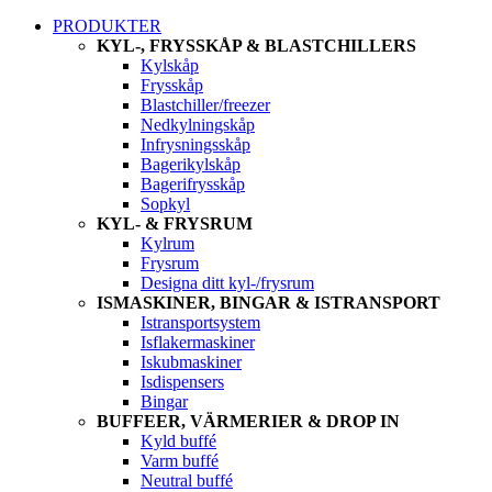
PRODUKTER
KYL-, FRYSSKÅP & BLASTCHILLERS
Kylskåp
Frysskåp
Blastchiller/freezer
Nedkylningskåp
Infrysningsskåp
Bagerikylskåp
Bagerifrysskåp
Sopkyl
KYL- & FRYSRUM
Kylrum
Frysrum
Designa ditt kyl-/frysrum
ISMASKINER, BINGAR & ISTRANSPORT
Istransportsystem
Isflakermaskiner
Iskubmaskiner
Isdispensers
Bingar
BUFFEER, VÄRMERIER & DROP IN
Kyld buffé
Varm buffé
Neutral buffé