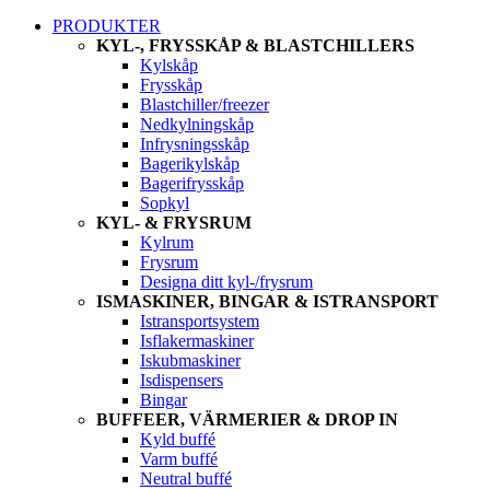
PRODUKTER
KYL-, FRYSSKÅP & BLASTCHILLERS
Kylskåp
Frysskåp
Blastchiller/freezer
Nedkylningskåp
Infrysningsskåp
Bagerikylskåp
Bagerifrysskåp
Sopkyl
KYL- & FRYSRUM
Kylrum
Frysrum
Designa ditt kyl-/frysrum
ISMASKINER, BINGAR & ISTRANSPORT
Istransportsystem
Isflakermaskiner
Iskubmaskiner
Isdispensers
Bingar
BUFFEER, VÄRMERIER & DROP IN
Kyld buffé
Varm buffé
Neutral buffé