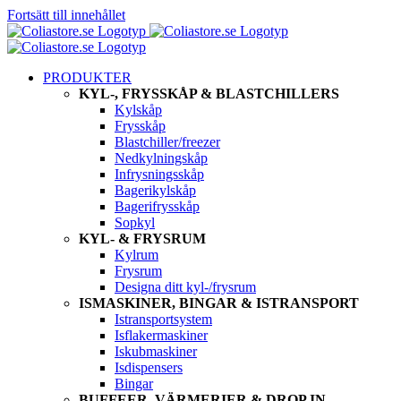
Fortsätt till innehållet
PRODUKTER
KYL-, FRYSSKÅP & BLASTCHILLERS
Kylskåp
Frysskåp
Blastchiller/freezer
Nedkylningskåp
Infrysningsskåp
Bagerikylskåp
Bagerifrysskåp
Sopkyl
KYL- & FRYSRUM
Kylrum
Frysrum
Designa ditt kyl-/frysrum
ISMASKINER, BINGAR & ISTRANSPORT
Istransportsystem
Isflakermaskiner
Iskubmaskiner
Isdispensers
Bingar
BUFFEER, VÄRMERIER & DROP IN