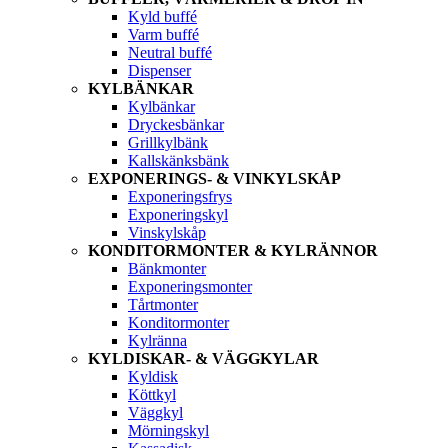
Kyld buffé
Varm buffé
Neutral buffé
Dispenser
KYLBÄNKAR
Kylbänkar
Dryckesbänkar
Grillkylbänk
Kallskänksbänk
EXPONERINGS- & VINKYLSKÅP
Exponeringsfrys
Exponeringskyl
Vinskylskåp
KONDITORMONTER & KYLRÄNNOR
Bänkmonter
Exponeringsmonter
Tårtmonter
Konditormonter
Kylränna
KYLDISKAR- & VÄGGKYLAR
Kyldisk
Köttkyl
Väggkyl
Mörningskyl