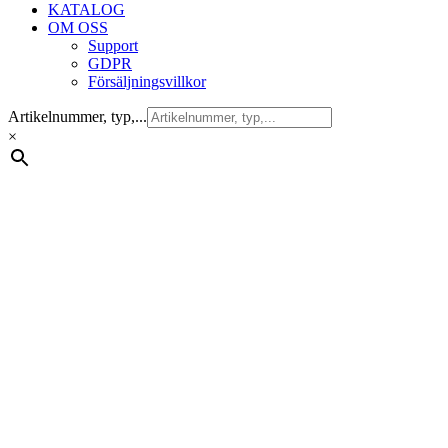
KATALOG
OM OSS
Support
GDPR
Försäljningsvillkor
Artikelnummer, typ,...
×