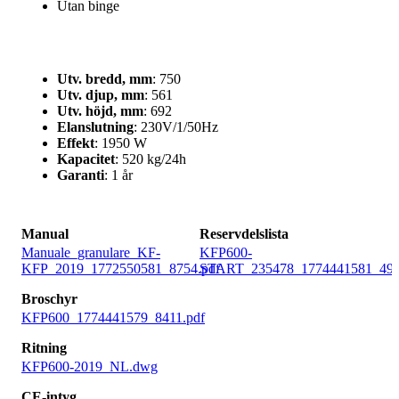
Utan binge
Utv. bredd, mm
: 750
Utv. djup, mm
: 561
Utv. höjd, mm
: 692
Elanslutning
: 230V/1/50Hz
Effekt
: 1950 W
Kapacitet
: 520 kg/24h
Garanti
: 1 år
Manual
Reservdelslista
Manuale_granulare_KF-
KFP600-
KFP_2019_1772550581_8754.pdf
START_235478_1774441581_499
Broschyr
KFP600_1774441579_8411.pdf
Ritning
KFP600-2019_NL.dwg
CE-intyg