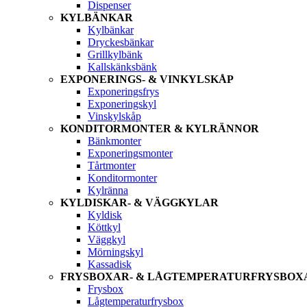
Dispenser
KYLBÄNKAR
Kylbänkar
Dryckesbänkar
Grillkylbänk
Kallskänksbänk
EXPONERINGS- & VINKYLSKÅP
Exponeringsfrys
Exponeringskyl
Vinskylskåp
KONDITORMONTER & KYLRÄNNOR
Bänkmonter
Exponeringsmonter
Tårtmonter
Konditormonter
Kylränna
KYLDISKAR- & VÄGGKYLAR
Kyldisk
Köttkyl
Väggkyl
Mörningskyl
Kassadisk
FRYSBOXAR- & LÅGTEMPERATURFRYSBOX
Frysbox
Lågtemperaturfrysbox