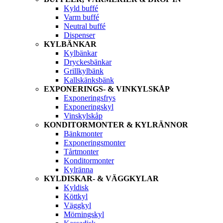
Kyld buffé
Varm buffé
Neutral buffé
Dispenser
KYLBÄNKAR
Kylbänkar
Dryckesbänkar
Grillkylbänk
Kallskänksbänk
EXPONERINGS- & VINKYLSKÅP
Exponeringsfrys
Exponeringskyl
Vinskylskåp
KONDITORMONTER & KYLRÄNNOR
Bänkmonter
Exponeringsmonter
Tårtmonter
Konditormonter
Kylränna
KYLDISKAR- & VÄGGKYLAR
Kyldisk
Köttkyl
Väggkyl
Mörningskyl