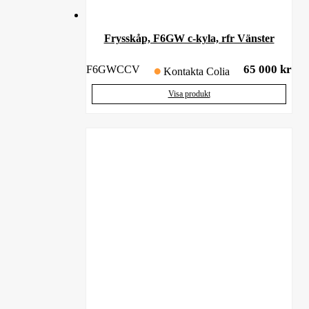
Frysskåp, F6GW c-kyla, rfr Vänster
65 000
kr
F6GWCCV
Kontakta Colia
Visa produkt