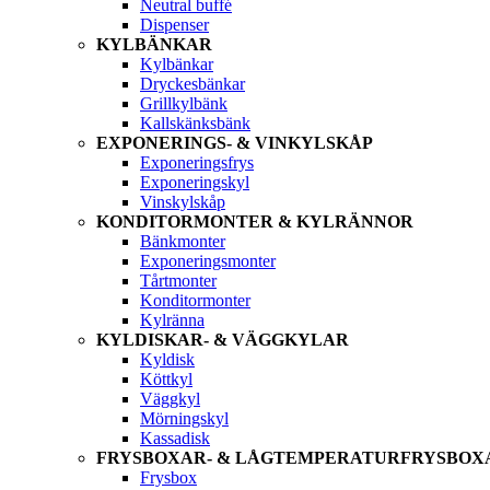
Neutral buffé
Dispenser
KYLBÄNKAR
Kylbänkar
Dryckesbänkar
Grillkylbänk
Kallskänksbänk
EXPONERINGS- & VINKYLSKÅP
Exponeringsfrys
Exponeringskyl
Vinskylskåp
KONDITORMONTER & KYLRÄNNOR
Bänkmonter
Exponeringsmonter
Tårtmonter
Konditormonter
Kylränna
KYLDISKAR- & VÄGGKYLAR
Kyldisk
Köttkyl
Väggkyl
Mörningskyl
Kassadisk
FRYSBOXAR- & LÅGTEMPERATURFRYSBOX
Frysbox