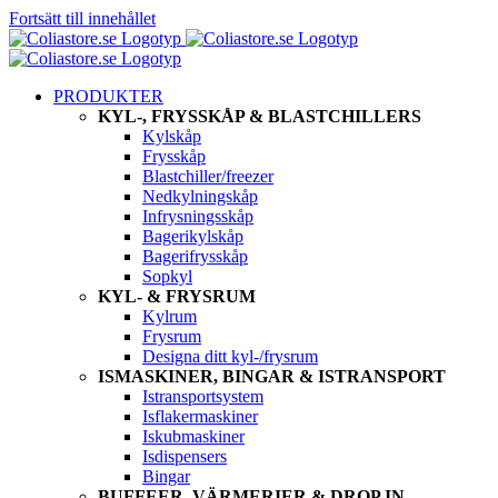
Fortsätt till innehållet
PRODUKTER
KYL-, FRYSSKÅP & BLASTCHILLERS
Kylskåp
Frysskåp
Blastchiller/freezer
Nedkylningskåp
Infrysningsskåp
Bagerikylskåp
Bagerifrysskåp
Sopkyl
KYL- & FRYSRUM
Kylrum
Frysrum
Designa ditt kyl-/frysrum
ISMASKINER, BINGAR & ISTRANSPORT
Istransportsystem
Isflakermaskiner
Iskubmaskiner
Isdispensers
Bingar
BUFFEER, VÄRMERIER & DROP IN