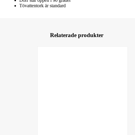
Dörr står öppen i 90 grader
Tövattentork är standard
Relaterade produkter