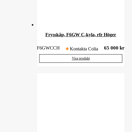
Frysskåp, F6GW C-kyla, rfr Höger
65 000
kr
F6GWCCH
Kontakta Colia
Visa produkt