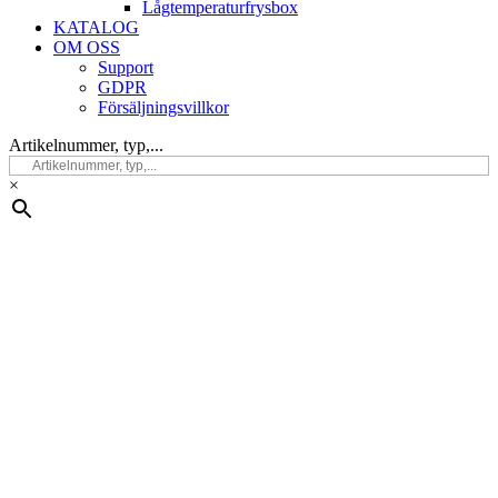
Lågtemperaturfrysbox
KATALOG
OM OSS
Support
GDPR
Försäljningsvillkor
Artikelnummer, typ,...
×