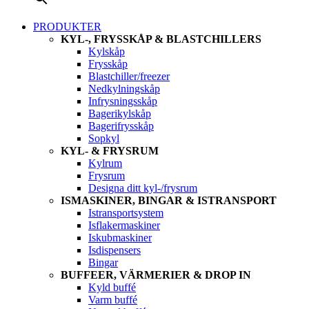
PRODUKTER
KYL-, FRYSSKÅP & BLASTCHILLERS
Kylskåp
Frysskåp
Blastchiller/freezer
Nedkylningskåp
Infrysningsskåp
Bagerikylskåp
Bagerifrysskåp
Sopkyl
KYL- & FRYSRUM
Kylrum
Frysrum
Designa ditt kyl-/frysrum
ISMASKINER, BINGAR & ISTRANSPORT
Istransportsystem
Isflakermaskiner
Iskubmaskiner
Isdispensers
Bingar
BUFFEER, VÄRMERIER & DROP IN
Kyld buffé
Varm buffé