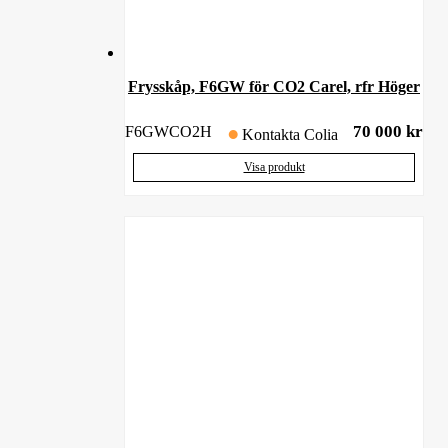
Frysskåp, F6GW för CO2 Carel, rfr Höger
70 000
kr
F6GWCO2H
Kontakta Colia
Visa produkt