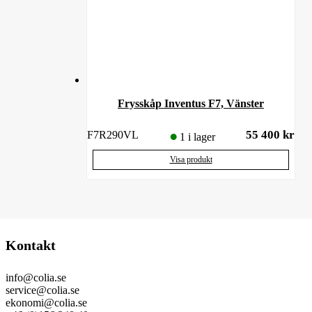
Frysskåp Inventus F7, Vänster
55 400
kr
F7R290VL
1 i lager
Visa produkt
Kontakt
info@colia.se
service@colia.se
ekonomi@colia.se