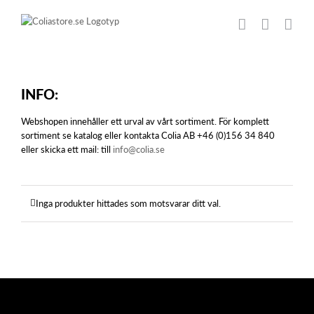
Fortsätt
till
innehållet
INFO:
Webshopen innehåller ett urval av vårt sortiment. För komplett
sortiment se katalog eller kontakta Colia AB +46 (0)156 34 840
eller skicka ett mail: till
info@colia.se
Inga produkter hittades som motsvarar ditt val.